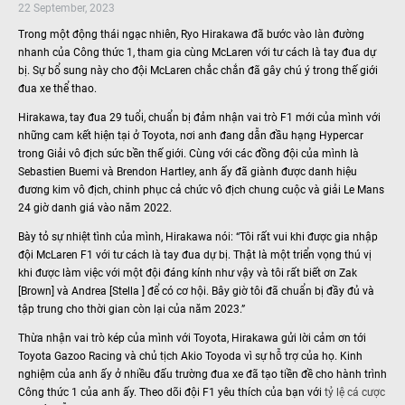
22 September, 2023
Trong một động thái ngạc nhiên, Ryo Hirakawa đã bước vào làn đường
nhanh của Công thức 1, tham gia cùng McLaren với tư cách là tay đua dự
bị. Sự bổ sung này cho đội McLaren chắc chắn đã gây chú ý trong thế giới
đua xe thể thao.
Hirakawa, tay đua 29 tuổi, chuẩn bị đảm nhận vai trò F1 mới của mình với
những cam kết hiện tại ở Toyota, nơi anh đang dẫn đầu hạng Hypercar
trong Giải vô địch sức bền thế giới. Cùng với các đồng đội của mình là
Sebastien Buemi và Brendon Hartley, anh ấy đã giành được danh hiệu
đương kim vô địch, chinh phục cả chức vô địch chung cuộc và giải Le Mans
24 giờ danh giá vào năm 2022.
Bày tỏ sự nhiệt tình của mình, Hirakawa nói: “Tôi rất vui khi được gia nhập
đội McLaren F1 với tư cách là tay đua dự bị. Thật là một triển vọng thú vị
khi được làm việc với một đội đáng kính như vậy và tôi rất biết ơn Zak
[Brown] và Andrea [Stella ] để có cơ hội. Bây giờ tôi đã chuẩn bị đầy đủ và
tập trung cho thời gian còn lại của năm 2023.”
Thừa nhận vai trò kép của mình với Toyota, Hirakawa gửi lời cảm ơn tới
Toyota Gazoo Racing và chủ tịch Akio Toyoda vì sự hỗ trợ của họ. Kinh
nghiệm của anh ấy ở nhiều đấu trường đua xe đã tạo tiền đề cho hành trình
Công thức 1 của anh ấy. Theo dõi đội F1 yêu thích của bạn với
tỷ lệ cá cược