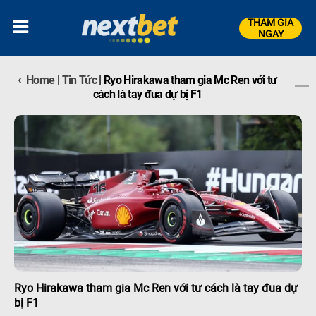
THAM GIA
NGAY
‹
Home
|
Tin Tức
|
Ryo Hirakawa tham gia Mc Ren với tư
cách là tay đua dự bị F1
Ryo Hirakawa tham gia Mc Ren với tư cách là tay đua dự
bị F1