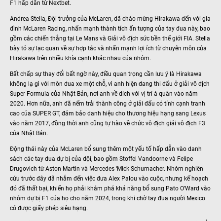
F1
hấp dẫn từ Nextbet.
Andrea Stella, Đội trưởng của McLaren, đã chào mừng Hirakawa đến với gia
đình McLaren Racing, nhấn mạnh thành tích ấn tượng của tay đua này, bao
gồm các chiến thắng tại Le Mans và Giải vô địch sức bền thế giới FIA. Stella
bày tỏ sự lạc quan về sự hợp tác và nhấn mạnh lợi ích từ chuyên môn của
Hirakawa trên nhiều khía cạnh khác nhau của nhóm.
Bất chấp sự thay đổi bất ngờ này, điều quan trọng cần lưu ý là Hirakawa
không lạ gì với môn đua xe một chỗ, vì anh hiện đang thi đấu ở giải vô địch
Super Formula của Nhật Bản, nơi anh về đích với vị trí á quân vào năm
2020. Hơn nữa, anh đã nếm trải thành công ở giải đấu có tính cạnh tranh
cao của SUPER GT, đảm bảo danh hiệu cho thương hiệu hạng sang Lexus
vào năm 2017, đồng thời anh cũng tự hào về chức vô địch giải vô địch F3
của Nhật Bản.
Động thái này của McLaren bổ sung thêm một yếu tố hấp dẫn vào danh
sách các tay đua dự bị của đội, bao gồm Stoffel Vandoorne và Felipe
Drugovich từ Aston Martin và Mercedes ‘Mick Schumacher. Nhóm nghiên
cứu trước đây đã nhắm đến việc đưa Alex Palou vào cuộc, nhưng kế hoạch
đó đã thất bại, khiến họ phải khám phá khả năng bổ sung Pato O’Ward vào
nhóm dự bị F1 của họ cho năm 2024, trong khi chờ tay đua người Mexico
có được giấy phép siêu hạng.