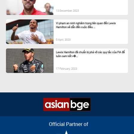
13 December, 2023
Vi phạm an ninh nghiêm trọng liên quan đến Lewis
Hamilton sẽ dẫn đến cuộc điều ...
5 April, 2023
Lewis Hamilton đã chuẩn bị phá vỡ các quy tắc của FIA để
luôn cam kết v�...
17 February, 2023