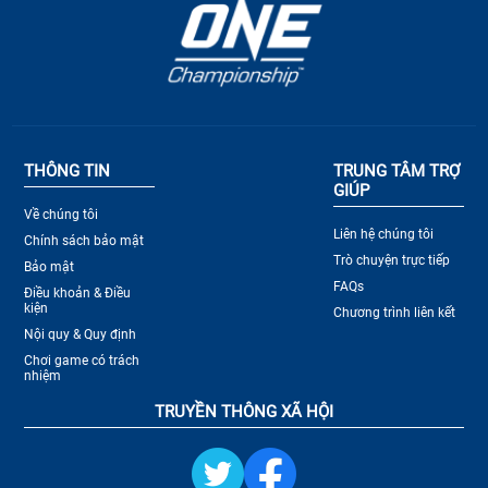
THÔNG TIN
TRUNG TÂM TRỢ
GIÚP
Về chúng tôi
Liên hệ chúng tôi
Chính sách bảo mật
Trò chuyện trực tiếp
Bảo mật
FAQs
Điều khoản & Điều
kiện
Chương trình liên kết
Nội quy & Quy định
Chơi game có trách
nhiệm
TRUYỀN THÔNG XÃ HỘI